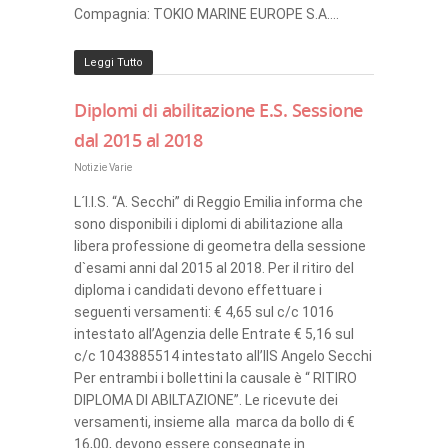
Compagnia: TOKIO MARINE EUROPE S.A….
Leggi Tutto
Diplomi di abilitazione E.S. Sessione
dal 2015 al 2018
Notizie Varie
L´I.I.S. “A. Secchi” di Reggio Emilia informa che
sono disponibili i diplomi di abilitazione alla
libera professione di geometra della sessione
d`esami anni dal 2015 al 2018. Per il ritiro del
diploma i candidati devono effettuare i
seguenti versamenti: € 4,65 sul c/c 1016
intestato all’Agenzia delle Entrate € 5,16 sul
c/c 1043885514 intestato all’IIS Angelo Secchi
Per entrambi i bollettini la causale è “ RITIRO
DIPLOMA DI ABILTAZIONE”. Le ricevute dei
versamenti, insieme alla marca da bollo di €
16,00, devono essere consegnate in