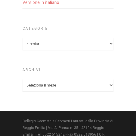
Versione in italiano
CATEGORIE
Categorie
ARCHIVI
Archivi
Collegio Geometri e Geometri Laureati della Provincia di
Reggio Emilia | Via A. Pansa n. 35 - 42124 Reggio
Emilia | Tel. 0522 515242 - Fax 0522 513956 | C.F.: