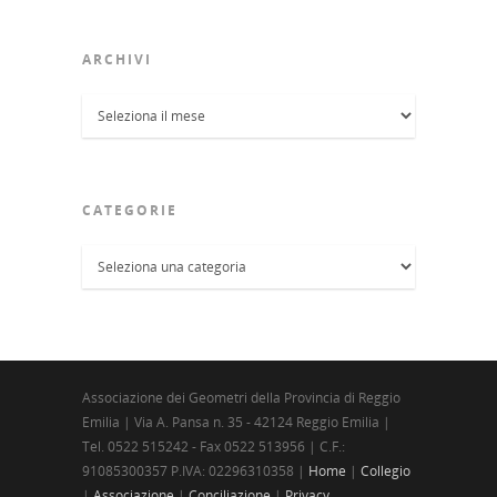
ARCHIVI
Archivi
CATEGORIE
Categorie
Associazione dei Geometri della Provincia di Reggio
Emilia | Via A. Pansa n. 35 - 42124 Reggio Emilia |
Tel. 0522 515242 - Fax 0522 513956 | C.F.:
91085300357 P.IVA: 02296310358 |
Home
|
Collegio
|
Associazione
|
Conciliazione
|
Privacy