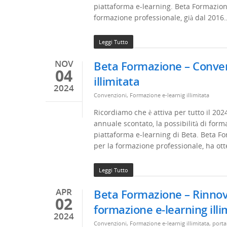
piattaforma e-learning. Beta Formazion
formazione professionale, già dal 2016
Leggi Tutto
NOV
Beta Formazione – Conven
04
illimitata
2024
Convenzioni
,
Formazione e-learnig illimitata
Ricordiamo che è attiva per tutto il 20
annuale scontato, la possibilità di forma
piattaforma e-learning di Beta. Beta F
per la formazione professionale, ha ot
Leggi Tutto
APR
Beta Formazione – Rinnova
02
formazione e-learning illi
2024
Convenzioni
,
Formazione e-learnig illimitata
,
porta