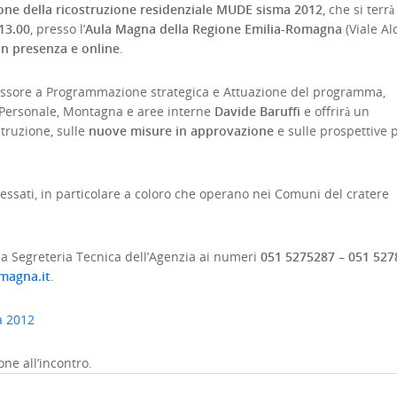
one della ricostruzione residenziale MUDE sisma 2012
, che si terrà
 13.00
, presso l’
Aula Magna della Regione Emilia-Romagna
(Viale Al
in presenza e online
.
Assessore a Programmazione strategica e Attuazione del programma,
 Personale, Montagna e aree interne
Davide Baruffi
e offrirà un
truzione, sulle
nuove misure in approvazione
e sulle prospettive p
interessati, in particolare a coloro che operano nei Comuni del cratere
 la Segreteria Tecnica dell’Agenzia ai numeri
051 5275287 – 051 527
magna.it
.
a 2012
ne all’incontro.