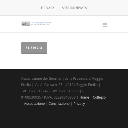
PRIVACY
AREA RISERVATA
ELENCO
Associazione dei Geometri della Provincia di Reggio
Emilia | Via A. Pansa n. 35 - 42124 Reggio Emilia |
Tel. 0522 515242 - Fax 0522 513956 | C.F.:
91085300357 P.IVA: 02296310358 |
Home
|
Collegio
|
Associazione
|
Conciliazione
|
Privacy