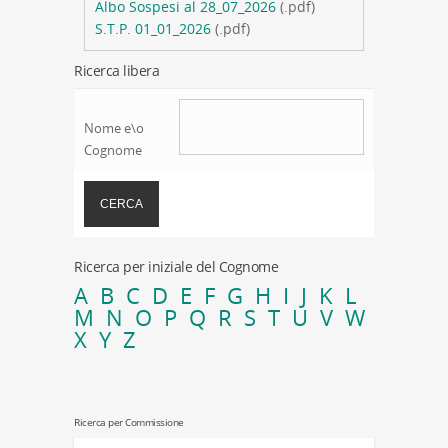
Albo Sospesi al 28_07_2026
(.pdf)
S.T.P. 01_01_2026
(.pdf)
Ricerca libera
Nome e\o
Cognome
Ricerca per iniziale del Cognome
A
B
C
D
E
F
G
H
I
J
K
L
M
N
O
P
Q
R
S
T
U
V
W
X
Y
Z
Ricerca per Commissione